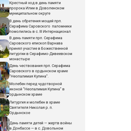
Крестный ход в день памяти
пророка Илии в Доволенском
муниципальном округе
В день обретения мощей прп.
Серафима Саровского паломники
помолились в с. III Интернационал
В день памяти прп. Серафима
Саровского епископ Варнава
принял участие в Божественной
литургии в Серафимо-Дивеевском
монастыре
День чествования прп. Серафима
Саровского в ордынском храме
"Неопалимая Купина".
Молебен перед чудотворной
иконой "Неопалимая Купина" в
ордынском храме
Литургия и молебен в храме
Святителя Николая р. п.
Ордынское
День памяти детей — жертв войны
в Донбассе — в с. Довольном