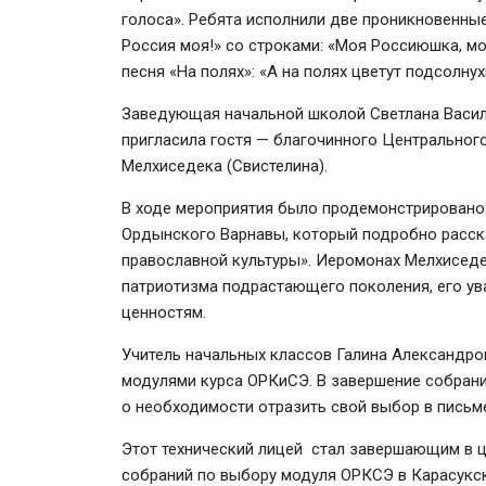
голоса». Ребята исполнили две проникновенны
Россия моя!» со строками: «Моя Россиюшка, мо
песня «На полях»: «А на полях цветут подсолну
Заведующая начальной школой Светлана Васил
пригласила гостя — благочинного Центральног
Мелхиседека (Свистелина).
В ходе мероприятия было продемонстрировано
Ордынского Варнавы, который подробно расск
православной культуры». Иеромонах Мелхиседе
патриотизма подрастающего поколения, его у
ценностям.
Учитель начальных классов Галина Александр
модулями курса ОРКиСЭ. В завершение собрани
о необходимости отразить свой выбор в письм
Этот технический лицей стал завершающим в 
собраний по выбору модуля ОРКСЭ в Карасукс