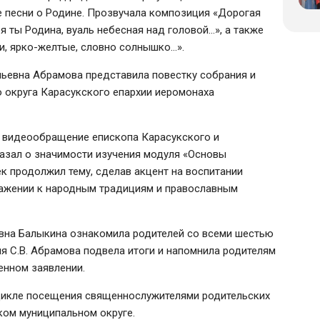
е песни о Родине. Прозвучала композиция «Дорогая
я ты Родина, вуаль небесная над головой…», а также
хи, ярко-желтые, словно солнышко…».
ьевна Абрамова представила повестку собрания и
о округа Карасукского епархии иеромонаха
 видеообращение епископа Карасукского и
азал о значимости изучения модуля «Основы
к продолжил тему, сделав акцент на воспитании
важении к народным традициям и православным
овна Балыкина ознакомила родителей со всеми шестью
я С.В. Абрамова подвела итоги и напомнила родителям
енном заявлении.
цикле посещения священнослужителями родительских
ком муниципальном округе.