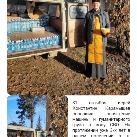
31 октября иерей
Константин Карамышев
совершил освящение
машины и гуманитарного
груза в зону СВО. На
протяжении уже 3-х лет в
нашем поселении р. п.