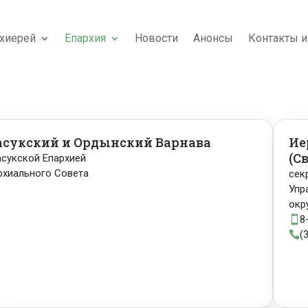
хиерей
Епархия
Новости
Анонсы
Контакты и
асукский и Ордынский Варнава
Ие
(С
сукской Епархией
рхиального Совета
сек
Упр
окр
8

(
