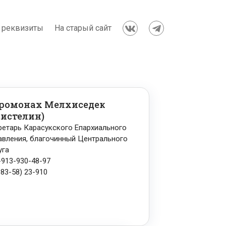
 реквизиты
На старый сайт


ромонах Мелхиседек
вистелин)
ретарь Карасукского Епархиального
авления, благочинный Центрального
уга
-913-930-48-97
383-58) 23-910