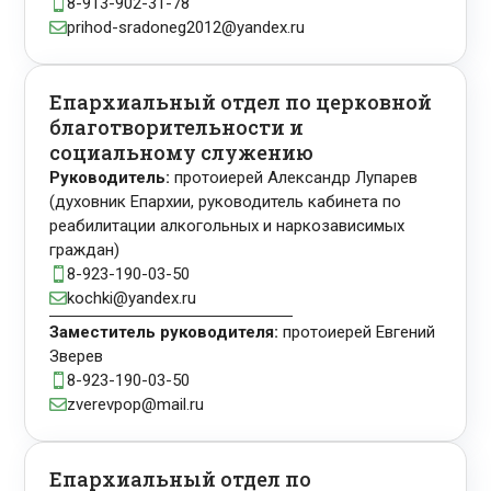
8-913-902-31-78

prihod-sradoneg2012@yandex.ru

Епархиальный отдел по церковной
благотворительности и
социальному служению
Руководитель:
протоиерей Александр Лупарев
(духовник Епархии, руководитель кабинета по
реабилитации алкогольных и наркозависимых
граждан)
8-923-190-03-50

kochki@yandex.ru

Заместитель руководителя:
протоиерей Евгений
Зверев
8-923-190-03-50

zverevpop@mail.ru

Епархиальный отдел по