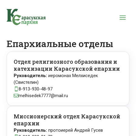
Епархиальные отделы
Отдел религиозного образования и
катехизации Карасукской епархии
Руководитель:
иеромонах Мелхиседек
(Свистелин)
8-913-930-48-97

melhisedek7777@mail.ru

Миссионерский отдел Карасукской
епархии
Руководитель:
протоиерей Андрей Гусев