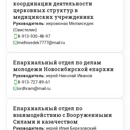
координации деятельности
церковных структур в
медицинских учреждениях
Руководитель:
иеромонах Мелхиседек
(Свистелин)
8-913-930-48-97

melhisedek7777@mail.ru

Епархиальный отдел по делам
молодежи Новосибирской епархии
Руководитель:
иерей Николай Иванов
8-913-727-89-61

ordhram@mail.ru

Епархиальный отдел по
взаимодействию с Вооруженными
Силами и казачеством
Руководитель:
иерей Илия Березовский