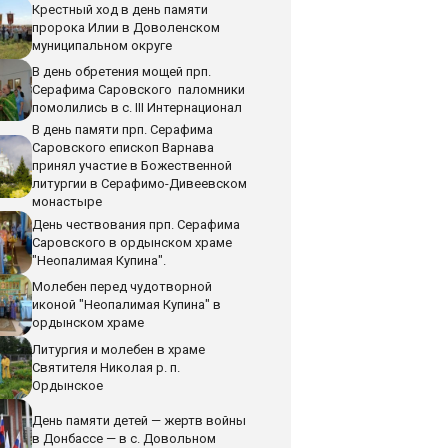
Крестный ход в день памяти
пророка Илии в Доволенском
муниципальном округе
В день обретения мощей прп.
Серафима Саровского паломники
помолились в с. III Интернационал
В день памяти прп. Серафима
Саровского епископ Варнава
принял участие в Божественной
литургии в Серафимо-Дивеевском
монастыре
День чествования прп. Серафима
Саровского в ордынском храме
"Неопалимая Купина".
Молебен перед чудотворной
иконой "Неопалимая Купина" в
ордынском храме
Литургия и молебен в храме
Святителя Николая р. п.
Ордынское
День памяти детей — жертв войны
в Донбассе — в с. Довольном