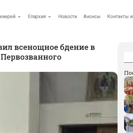
хиерей
Епархия
Новости
Анонсы
Контакты и
вил всенощное бдение в
 Первозванного
По