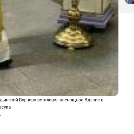
Ордынский Варнава возглавил всенощное бдение в
асука.
.