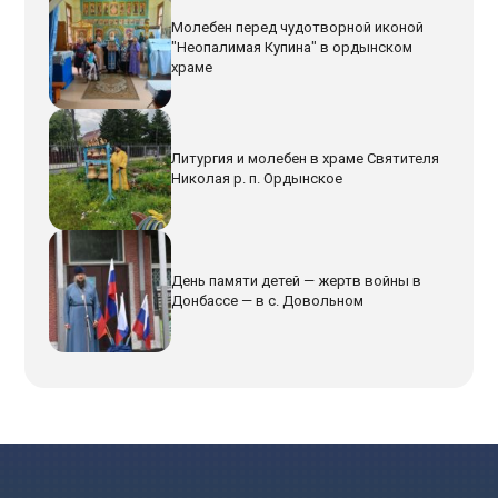
Молебен перед чудотворной иконой
"Неопалимая Купина" в ордынском
храме
Литургия и молебен в храме Святителя
Николая р. п. Ордынское
День памяти детей — жертв войны в
Донбассе — в с. Довольном