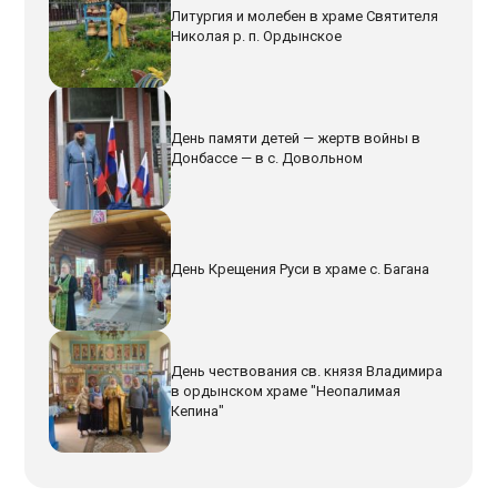
Литургия и молебен в храме Святителя
Николая р. п. Ордынское
День памяти детей — жертв войны в
Донбассе — в с. Довольном
День Крещения Руси в храме с. Багана
День чествования св. князя Владимира
в ордынском храме "Неопалимая
Кепина"