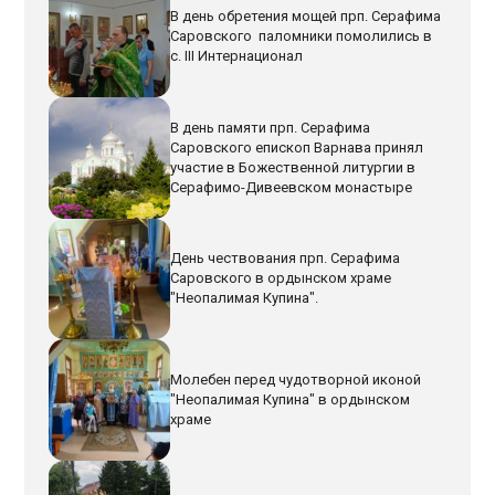
В день обретения мощей прп. Серафима
Саровского паломники помолились в
с. III Интернационал
В день памяти прп. Серафима
Саровского епископ Варнава принял
участие в Божественной литургии в
Серафимо-Дивеевском монастыре
День чествования прп. Серафима
Саровского в ордынском храме
"Неопалимая Купина".
Молебен перед чудотворной иконой
"Неопалимая Купина" в ордынском
храме