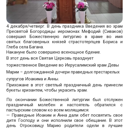
4 декабря/четверг. В день праздника Введения во храм
Пресвятой Богородицы иеромонах Мефодий (Сиваков)
совершил Божественную литургию в храме во имя
святых благоверных князей страстотерпцев Бориса и
Глеба села Багана.
Накануне было совершено всенощное бдение.
В этот день вся Святая Церковь празднует
торжественное Введение во Иерусалимский храм Девы
Марии – долгожданной дочери праведных престарелых
супругов Иоакима и Анны.
Прихожане в этот светлый праздничный день принесли
букеты хризантем, чтобы украсить храм.
По окончании Божественной литургии был отслужен
праздничный молебен и настоятель обратился с
пастырским словом ко всем молящимся:
— Праведные Иоаким и Анна дали обет посвятить свое
дитя Господу и они исполнили свое обещание. В этот
день Отроковицу Марию родители одели в лучшие