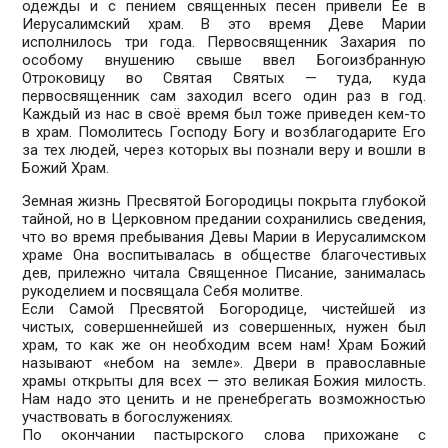
одежды и с пением священных песен привели Ее в
Иерусалимский храм. В это время Деве Марии
исполнилось три года. Первосвященник Захария по
особому внушению свыше ввел Богоизбранную
Отроковицу во Святая Святых — туда, куда
первосвященник сам заходил всего один раз в год.
Каждый из нас в своё время был тоже приведен кем-то
в храм. Помолитесь Господу Богу и возблагодарите Его
за тех людей, через которых вы познали веру и вошли в
Божий Храм.
Земная жизнь Пресвятой Богородицы покрыта глубокой
тайной, но в Церковном предании сохранились сведения,
что во время пребывания Девы Марии в Иерусалимском
храме Она воспитывалась в обществе благочестивых
дев, прилежно читала Священное Писание, занималась
рукоделием и посвящала Себя молитве.
Если Самой Пресвятой Богородице, чистейшей из
чистых, совершеннейшей из совершенных, нужен был
храм, то как же он необходим всем нам! Храм Божий
называют «небом на земле». Двери в православные
храмы открыты для всех — это великая Божия милость.
Нам надо это ценить и не пренебрегать возможностью
участвовать в богослужениях.
По окончании пастырского слова прихожане с