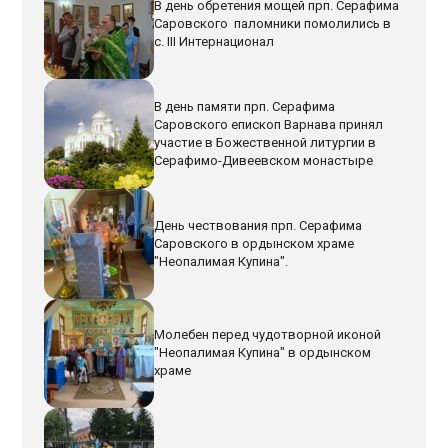
В день обретения мощей прп. Серафима
Саровского паломники помолились в
с. III Интернационал
В день памяти прп. Серафима
Саровского епископ Варнава принял
участие в Божественной литургии в
Серафимо-Дивеевском монастыре
День чествования прп. Серафима
Саровского в ордынском храме
"Неопалимая Купина".
Молебен перед чудотворной иконой
"Неопалимая Купина" в ордынском
храме