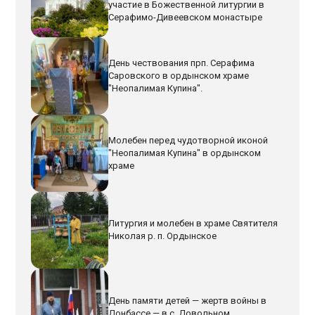
участие в Божественной литургии в
Серафимо-Дивеевском монастыре
День чествования прп. Серафима
Саровского в ордынском храме
"Неопалимая Купина".
Молебен перед чудотворной иконой
"Неопалимая Купина" в ордынском
храме
Литургия и молебен в храме Святителя
Николая р. п. Ордынское
День памяти детей — жертв войны в
Донбассе — в с. Довольном