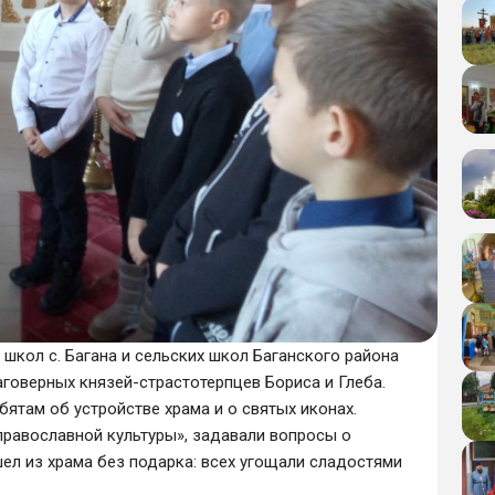
школ с. Багана и сельских школ Баганского района
аговерных князей-страстотерпцев Бориса и Глеба.
ятам об устройстве храма и о святых иконах.
равославной культуры», задавали вопросы о
шел из храма без подарка: всех угощали сладостями