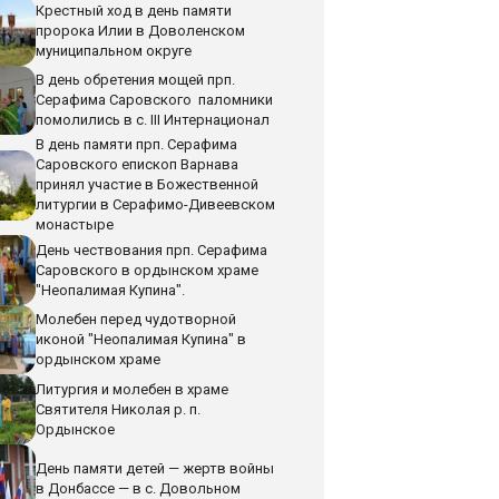
Крестный ход в день памяти
пророка Илии в Доволенском
муниципальном округе
В день обретения мощей прп.
Серафима Саровского паломники
помолились в с. III Интернационал
В день памяти прп. Серафима
Саровского епископ Варнава
принял участие в Божественной
литургии в Серафимо-Дивеевском
монастыре
День чествования прп. Серафима
Саровского в ордынском храме
"Неопалимая Купина".
Молебен перед чудотворной
иконой "Неопалимая Купина" в
ордынском храме
Литургия и молебен в храме
Святителя Николая р. п.
Ордынское
День памяти детей — жертв войны
в Донбассе — в с. Довольном