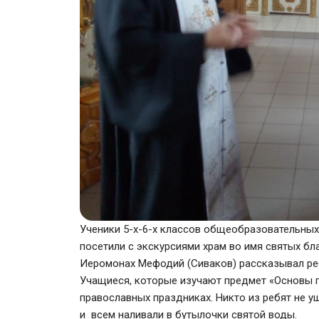
Ученики 5-х-6-х классов общеобразовательных 
посетили с экскурсиями храм во имя святых бл
Иеромонах Мефодий (Сиваков) рассказывал реб
Учащиеся, которые изучают предмет «Основы п
православных праздниках. Никто из ребят не у
и всем наливали в бутылочки святой воды.