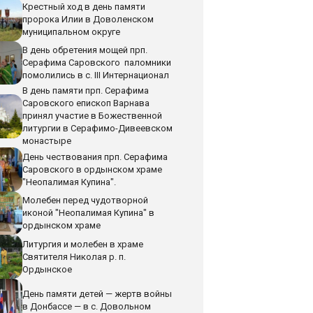
Крестный ход в день памяти
пророка Илии в Доволенском
муниципальном округе
В день обретения мощей прп.
Серафима Саровского паломники
помолились в с. III Интернационал
В день памяти прп. Серафима
Саровского епископ Варнава
принял участие в Божественной
литургии в Серафимо-Дивеевском
монастыре
День чествования прп. Серафима
Саровского в ордынском храме
"Неопалимая Купина".
Молебен перед чудотворной
иконой "Неопалимая Купина" в
ордынском храме
Литургия и молебен в храме
Святителя Николая р. п.
Ордынское
День памяти детей — жертв войны
в Донбассе — в с. Довольном