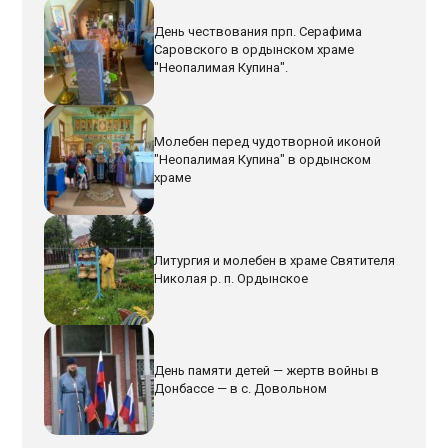
День чествования прп. Серафима
Саровского в ордынском храме
"Неопалимая Купина".
Молебен перед чудотворной иконой
"Неопалимая Купина" в ордынском
храме
Литургия и молебен в храме Святителя
Николая р. п. Ордынское
День памяти детей — жертв войны в
Донбассе — в с. Довольном