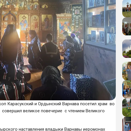
коп Карасукский и Ордынский Варнава посетил храм во
 и совершил великое повечерие с чтением Великого
тырского наставления владыки Варнавы иеромонах