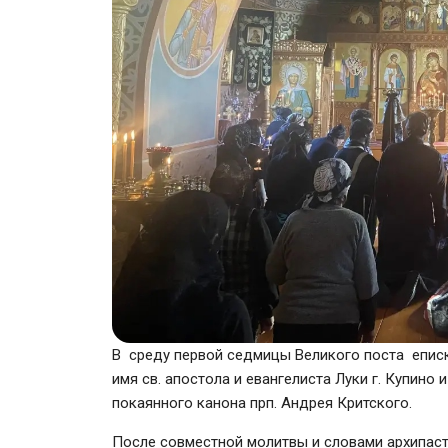
В среду первой седмицы Великого поста епис
имя св. апостола и евангелиста Луки г. Купино
покаянного канона прп. Андрея Критского.
После совместной молитвы и словами архипас