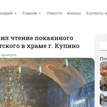
хиерей
Епархия
Новости
Анонсы
Контакты и
шил чтение покаянного
ского в храме г. Купино
 архиерея
По