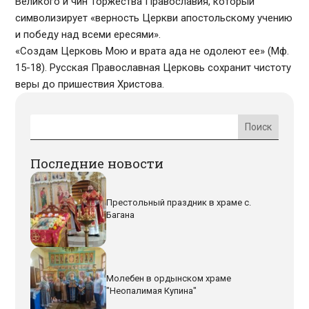
Великого и чин Торжества Православия, который
символизирует «верность Церкви апостольскому учению
и победу над всеми ересями».
«Создам Церковь Мою и врата ада не одолеют ее» (Мф.
15-18). Русская Православная Церковь сохранит чистоту
веры до пришествия Христова.
Последние новости
Престольный праздник в храме с.
Багана
Молебен в ордынском храме
"Неопалимая Купина"