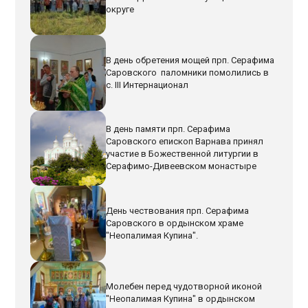
округе
В день обретения мощей прп. Серафима
Саровского паломники помолились в
с. III Интернационал
В день памяти прп. Серафима
Саровского епископ Варнава принял
участие в Божественной литургии в
Серафимо-Дивеевском монастыре
День чествования прп. Серафима
Саровского в ордынском храме
"Неопалимая Купина".
Молебен перед чудотворной иконой
"Неопалимая Купина" в ордынском