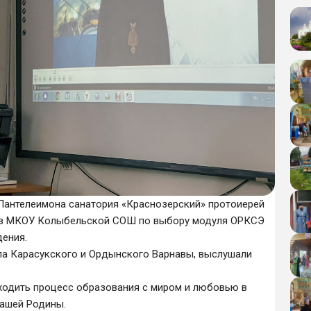
я Пантелеимона санатория «Краснозерский» протоиерей
й в МКОУ Колыбельской СОШ по выбору модуля ОРКСЭ
ения.
а Карасукского и Ордынского Варнавы, выслушали
ходить процесс образования с миром и любовью в
нашей Родины.