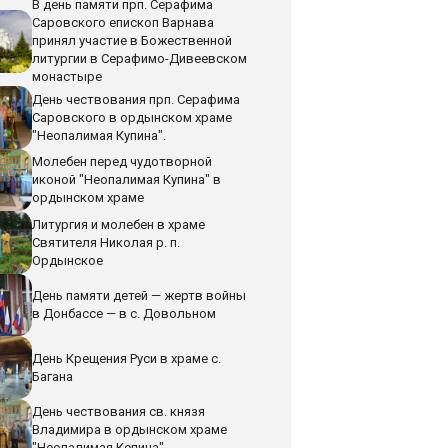
В день памяти прп. Серафима
Саровского епископ Варнава
принял участие в Божественной
литургии в Серафимо-Дивеевском
монастыре
День чествования прп. Серафима
Саровского в ордынском храме
"Неопалимая Купина".
Молебен перед чудотворной
иконой "Неопалимая Купина" в
ордынском храме
Литургия и молебен в храме
Святителя Николая р. п.
Ордынское
День памяти детей — жертв войны
в Донбассе — в с. Довольном
День Крещения Руси в храме с.
Багана
День чествования св. князя
Владимира в ордынском храме
"Неопалимая Кепина"