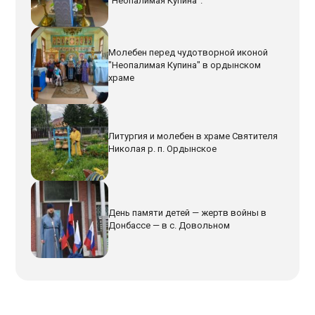
"Неопалимая Купина".
Молебен перед чудотворной иконой
"Неопалимая Купина" в ордынском
храме
Литургия и молебен в храме Святителя
Николая р. п. Ордынское
День памяти детей — жертв войны в
Донбассе — в с. Довольном