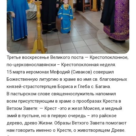
Третье воскресенье Великого поста — Крестопоклонное,
по-церковнославянски – Крестопоклонная неделя.
15 марта иеромонах Мефодий (Сиваков) совершил
Божественную литургию в храме во имя св. благоверных
князей-страстотерпцев Бориса и Глеба с. Багана.
В пастырском слове священнослужитель напомнил
всем присутствующим в храме о прообразах Креста в
Ветхом Завете: — Крест -это и жезл Моисея, и медный
змий в пустыне, но в первую очередь – это райское
дерево, древо Жизни. Образы Ветхого Завета помогают
нам говорить именно о Кресте, о животворящем Древе.