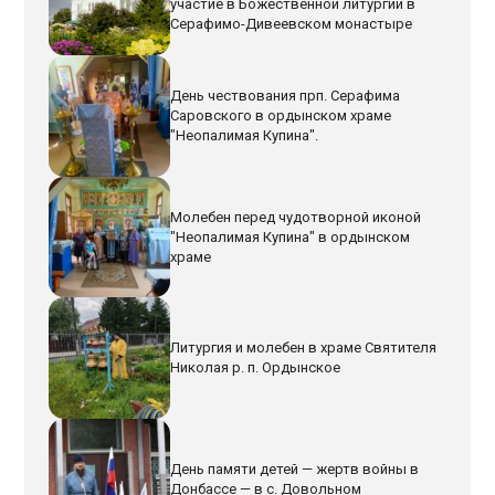
участие в Божественной литургии в
Серафимо-Дивеевском монастыре
День чествования прп. Серафима
Саровского в ордынском храме
"Неопалимая Купина".
Молебен перед чудотворной иконой
"Неопалимая Купина" в ордынском
храме
Литургия и молебен в храме Святителя
Николая р. п. Ордынское
День памяти детей — жертв войны в
Донбассе — в с. Довольном