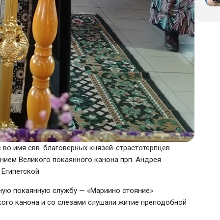
 во имя свв. благоверных князей-страстотерпцев
ением Великого покаянного канона прп. Андрея
Египетской.
ную покаянную службу — «Мариино стояние».
ого канона и со слезами слушали житие преподобной