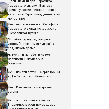
В день памяти прп. Серафима
Саровского епископ Варнава
принял участие в Божественной
литургии в Серафимо-Дивеевском
монастыре
День чествования прп. Серафима
Саровского в ордынском храме
"Неопалимая Купина".
Молебен перед чудотворной
иконой "Неопалимая Купина" в
ордынском храме
Литургия и молебен в храме
Святителя Николая р. п.
Ордынское
День памяти детей — жертв войны
в Донбассе — в с. Довольном
День Крещения Руси в храме с.
Багана
День чествования св. князя
Владимира в ордынском храме
"Неопалимая Кепина"