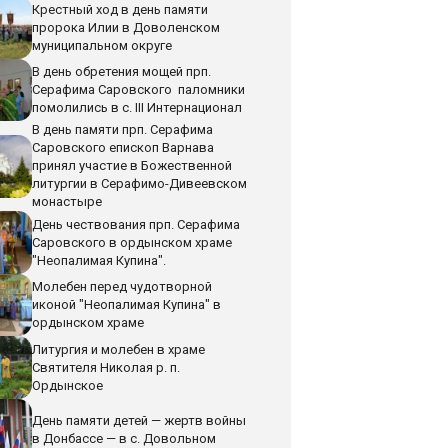
Крестный ход в день памяти
пророка Илии в Доволенском
муниципальном округе
В день обретения мощей прп.
Серафима Саровского паломники
помолились в с. III Интернационал
В день памяти прп. Серафима
Саровского епископ Варнава
принял участие в Божественной
литургии в Серафимо-Дивеевском
монастыре
День чествования прп. Серафима
Саровского в ордынском храме
"Неопалимая Купина".
Молебен перед чудотворной
иконой "Неопалимая Купина" в
ордынском храме
Литургия и молебен в храме
Святителя Николая р. п.
Ордынское
День памяти детей — жертв войны
в Донбассе — в с. Довольном