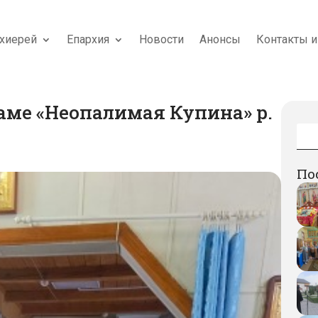
хиерей
Епархия
Новости
Анонсы
Контакты и
аме «Неопалимая Купина» р.
По