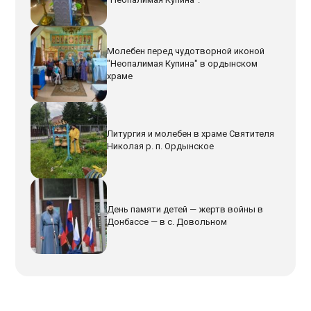
Молебен перед чудотворной иконой
"Неопалимая Купина" в ордынском
храме
Литургия и молебен в храме Святителя
Николая р. п. Ордынское
День памяти детей — жертв войны в
Донбассе — в с. Довольном