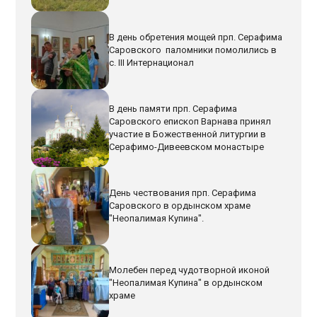
В день обретения мощей прп. Серафима
Саровского паломники помолились в
с. III Интернационал
В день памяти прп. Серафима
Саровского епископ Варнава принял
участие в Божественной литургии в
Серафимо-Дивеевском монастыре
День чествования прп. Серафима
Саровского в ордынском храме
"Неопалимая Купина".
Молебен перед чудотворной иконой
"Неопалимая Купина" в ордынском
храме