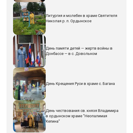
Литургия и молебен в храме Святителя
Николая р. п. Ордынское
День памяти детей — жертв войны в
Донбассе — в с. Довольном
День Крещения Руси в храме с. Багана
День чествования св. князя Владимира
в ордынском храме "Неопалимая
Кепина"