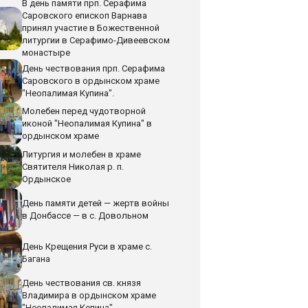
В день памяти прп. Серафима
Саровского епископ Варнава
принял участие в Божественной
литургии в Серафимо-Дивеевском
монастыре
День чествования прп. Серафима
Саровского в ордынском храме
"Неопалимая Купина".
Молебен перед чудотворной
иконой "Неопалимая Купина" в
ордынском храме
Литургия и молебен в храме
Святителя Николая р. п.
Ордынское
День памяти детей — жертв войны
в Донбассе — в с. Довольном
День Крещения Руси в храме с.
Багана
День чествования св. князя
Владимира в ордынском храме
"Неопалимая Кепина"