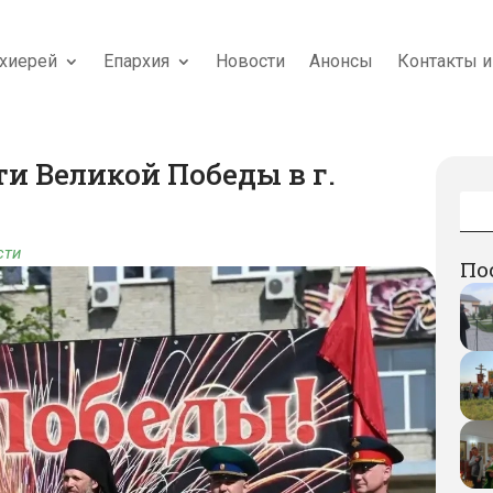
хиерей
Епархия
Новости
Анонсы
Контакты и
и Великой Победы в г.
сти
По