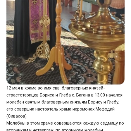
12 мая в храме во имя свв. благоверных князей-
страстотерпцев Бориса и Глеба с. Багана в 13.00 начался
молебен святым благоверным князьям Борису и Глебу,
его совершил настоятель храма иеромонах Мефодий
(Сиваков).
Молебны в этом храме совершаются каждую седмицу по
вторникам и четвергам: по вторникам молебны