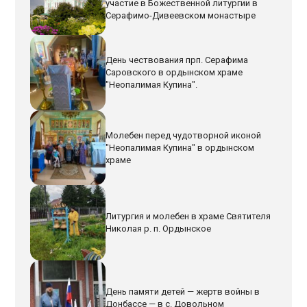
участие в Божественной литургии в
Серафимо-Дивеевском монастыре
День чествования прп. Серафима
Саровского в ордынском храме
"Неопалимая Купина".
Молебен перед чудотворной иконой
"Неопалимая Купина" в ордынском
храме
Литургия и молебен в храме Святителя
Николая р. п. Ордынское
День памяти детей — жертв войны в
Донбассе — в с. Довольном