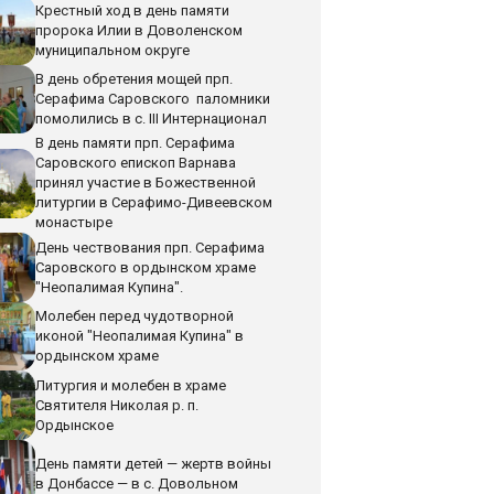
Крестный ход в день памяти
пророка Илии в Доволенском
муниципальном округе
В день обретения мощей прп.
Серафима Саровского паломники
помолились в с. III Интернационал
В день памяти прп. Серафима
Саровского епископ Варнава
принял участие в Божественной
литургии в Серафимо-Дивеевском
монастыре
День чествования прп. Серафима
Саровского в ордынском храме
"Неопалимая Купина".
Молебен перед чудотворной
иконой "Неопалимая Купина" в
ордынском храме
Литургия и молебен в храме
Святителя Николая р. п.
Ордынское
День памяти детей — жертв войны
в Донбассе — в с. Довольном