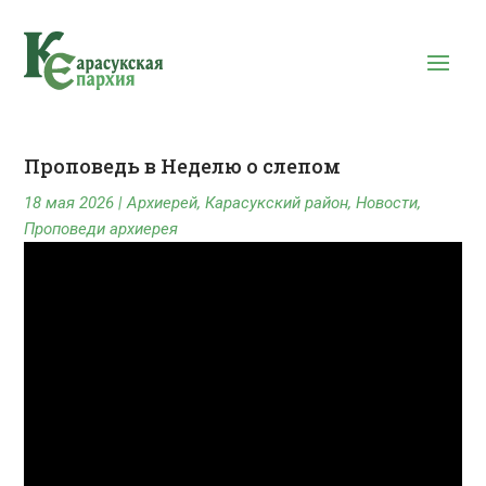
Проповедь в Неделю о слепом
18 мая 2026
|
Архиерей
,
Карасукский район
,
Новости
,
Проповеди архиерея