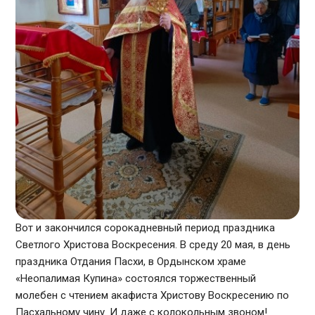
Вот и закончился сорокадневный период праздника
Светлого Христова Воскресения. В среду 20 мая, в день
праздника Отдания Пасхи, в Ордынском храме
«Неопалимая Купина» состоялся торжественный
молебен с чтением акафиста Христову Воскресению по
Пасхальному чину. И даже с колокольным звоном!