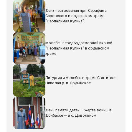
День чествования прп. Серафима
Саровского в ордынском храме
"Неопалимая Купина".
Молебен перед чудотворной иконой
"Неопалимая Купина" в ордынском
храме
Литургия и молебен в храме Святителя
Николая р. п. Ордынское
День памяти детей — жертв войны в
Донбассе — в с. Довольном