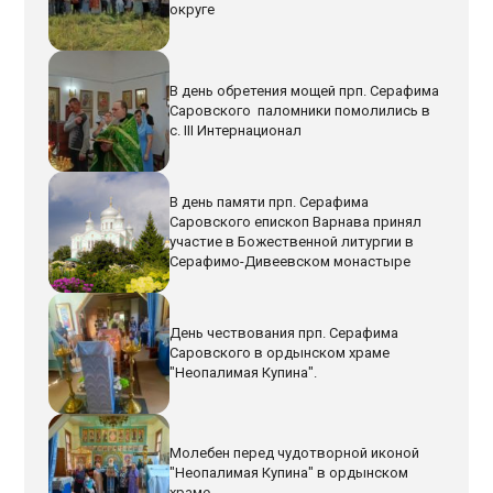
округе
В день обретения мощей прп. Серафима
Саровского паломники помолились в
с. III Интернационал
В день памяти прп. Серафима
Саровского епископ Варнава принял
участие в Божественной литургии в
Серафимо-Дивеевском монастыре
День чествования прп. Серафима
Саровского в ордынском храме
"Неопалимая Купина".
Молебен перед чудотворной иконой
"Неопалимая Купина" в ордынском
храме