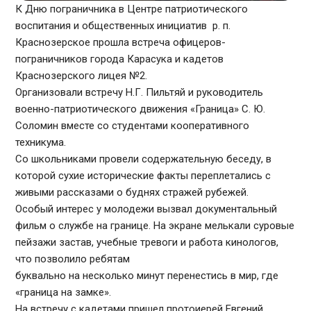
К Дню пограничника в Центре патриотического
воспитания и общественных инициатив р. п.
Краснозерское прошла встреча офицеров-
пограничников города Карасука и кадетов
Краснозерского лицея №2.
Организовали встречу Н.Г. Пильтяй и руководитель
военно-патриотического движения «Граница» С. Ю.
Соломин вместе со студентами кооперативного
техникума.
Со школьниками провели содержательную беседу, в
которой сухие исторические факты переплетались с
живыми рассказами о буднях стражей рубежей.
Особый интерес у молодежи вызвал документальный
фильм о службе на границе. На экране мелькали суровые
пейзажи застав, учебные тревоги и работа кинологов,
что позволило ребятам
буквально на несколько минут перенестись в мир, где
«граница на замке».
На встречу с кадетами пришел протоиерей Евгений