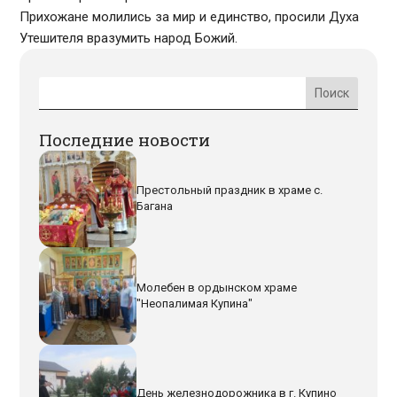
Прихожане молились за мир и единство, просили Духа
Утешителя вразумить народ Божий.
Последние новости
Престольный праздник в храме с.
Багана
Молебен в ордынском храме
"Неопалимая Купина"
День железнодорожника в г. Купино