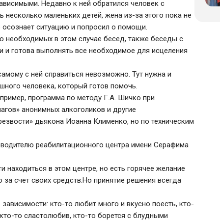
озависимыми. Недавно к ней обратился человек с
ь несколько маленьких детей, жена из-за этого пока не
ро осознает ситуацию и попросил о помощи.
о необходимых в этом случае бесед, также беседы с
и и готова выполнять все необходимое для исцеления
самому с ней справиться невозможно. Тут нужна и
ного человека, который готов помочь.
пример, программа по методу Г.А. Шичко при
агов» анонимных алкоголиков и другие
езвости» дьякона Иоанна Клименко, но по техническим
ководителю реабилитационного центра имени Серафима
и находиться в этом центре, но есть горячее желание
о за счет своих средств.Но принятие решения всегда
зависимости: кто-то любит много и вкусно поесть, кто-
 кто-то сластолюбив, кто-то борется с блудными