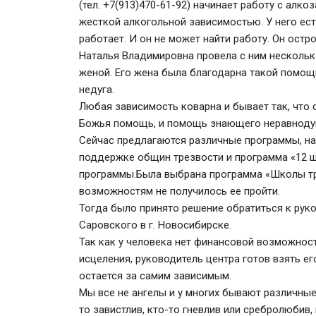
(тел. +7(913)470-61-92) начинает работу с алк
жесткой алкогольной зависимостью. У него ест
работает. И он не может найти работу. Он ост
Наталья Владимировна провела с ним нескольк
женой. Его жена была благодарна такой помощ
недуга.
Любая зависимость коварна и бывает так, что 
Божья помощь, и помощь знающего неравнодуш
Сейчас предлагаются различные программы, на
поддержке общин трезвости и программа «12 ш
программы.Была выбрана программа «Школы тр
возможностям не получилось ее пройти.
Тогда было принято решение обратиться к ру
Саровского в г. Новосибирске.
Так как у человека нет финансовой возможност
исцеления, руководитель центра готов взять ег
остается за самим зависимым.
Мы все не ангелы и у многих бывают различные 
то завистлив, кто-то гневлив или сребролюбив,