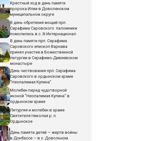
Крестный ход в день памяти
пророка Илии в Доволенском
муниципальном округе
В день обретения мощей прп.
Серафима Саровского паломники
помолились в с. III Интернационал
В день памяти прп. Серафима
Саровского епископ Варнава
принял участие в Божественной
литургии в Серафимо-Дивеевском
монастыре
День чествования прп. Серафима
Саровского в ордынском храме
"Неопалимая Купина".
Молебен перед чудотворной
иконой "Неопалимая Купина" в
ордынском храме
Литургия и молебен в храме
Святителя Николая р. п.
Ордынское
День памяти детей — жертв войны
в Донбассе — в с. Довольном