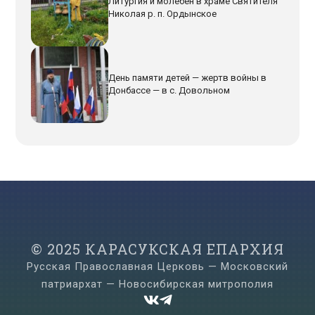
Литургия и молебен в храме Святителя
Николая р. п. Ордынское
День памяти детей — жертв войны в
Донбассе — в с. Довольном
© 2025 КАРАСУКСКАЯ ЕПАРХИЯ
Русская Православная Церковь — Московский
патриархат — Новосибирская митрополия

