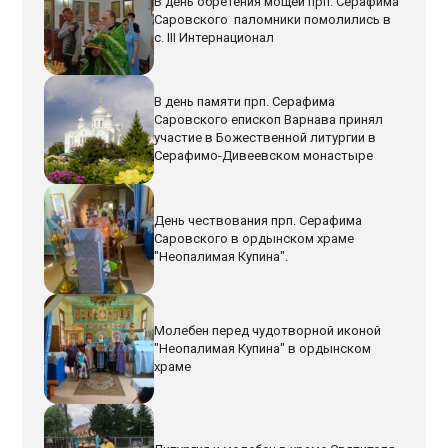
В день обретения мощей прп. Серафима
Саровского паломники помолились в
с. III Интернационал
В день памяти прп. Серафима
Саровского епископ Варнава принял
участие в Божественной литургии в
Серафимо-Дивеевском монастыре
День чествования прп. Серафима
Саровского в ордынском храме
"Неопалимая Купина".
Молебен перед чудотворной иконой
"Неопалимая Купина" в ордынском
храме