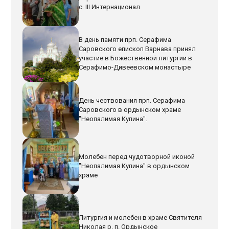
с. III Интернационал
В день памяти прп. Серафима
Саровского епископ Варнава принял
участие в Божественной литургии в
Серафимо-Дивеевском монастыре
День чествования прп. Серафима
Саровского в ордынском храме
"Неопалимая Купина".
Молебен перед чудотворной иконой
"Неопалимая Купина" в ордынском
храме
Литургия и молебен в храме Святителя
Николая р. п. Ордынское