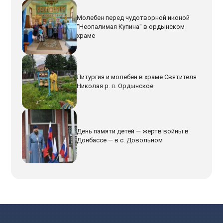
Молебен перед чудотворной иконой
"Неопалимая Купина" в ордынском
храме
Литургия и молебен в храме Святителя
Николая р. п. Ордынское
День памяти детей — жертв войны в
Донбассе — в с. Довольном