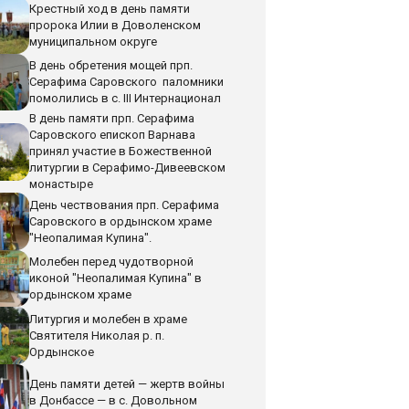
Крестный ход в день памяти
пророка Илии в Доволенском
муниципальном округе
В день обретения мощей прп.
Серафима Саровского паломники
помолились в с. III Интернационал
В день памяти прп. Серафима
Саровского епископ Варнава
принял участие в Божественной
литургии в Серафимо-Дивеевском
монастыре
День чествования прп. Серафима
Саровского в ордынском храме
"Неопалимая Купина".
Молебен перед чудотворной
иконой "Неопалимая Купина" в
ордынском храме
Литургия и молебен в храме
Святителя Николая р. п.
Ордынское
День памяти детей — жертв войны
в Донбассе — в с. Довольном