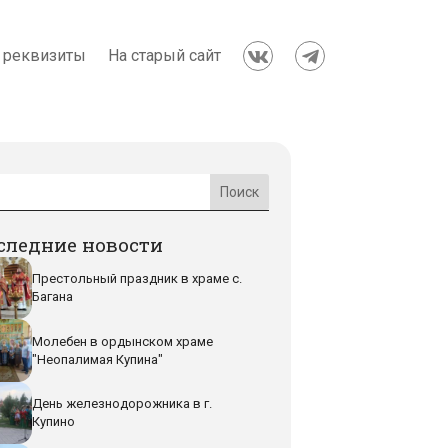
 реквизиты
На старый сайт


следние новости
Престольный праздник в храме с.
Багана
Молебен в ордынском храме
"Неопалимая Купина"
День железнодорожника в г.
Купино