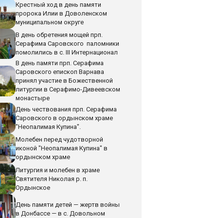
Крестный ход в день памяти
пророка Илии в Доволенском
муниципальном округе
В день обретения мощей прп.
Серафима Саровского паломники
помолились в с. III Интернационал
В день памяти прп. Серафима
Саровского епископ Варнава
принял участие в Божественной
литургии в Серафимо-Дивеевском
монастыре
День чествования прп. Серафима
Саровского в ордынском храме
"Неопалимая Купина".
Молебен перед чудотворной
иконой "Неопалимая Купина" в
ордынском храме
Литургия и молебен в храме
Святителя Николая р. п.
Ордынское
День памяти детей — жертв войны
в Донбассе — в с. Довольном