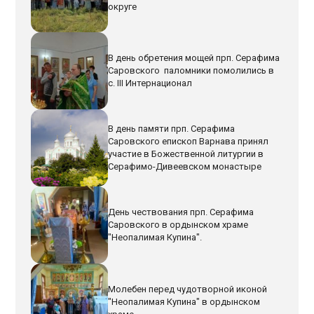
округе
В день обретения мощей прп. Серафима
Саровского паломники помолились в
с. III Интернационал
В день памяти прп. Серафима
Саровского епископ Варнава принял
участие в Божественной литургии в
Серафимо-Дивеевском монастыре
День чествования прп. Серафима
Саровского в ордынском храме
"Неопалимая Купина".
Молебен перед чудотворной иконой
"Неопалимая Купина" в ордынском