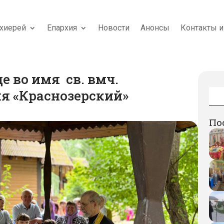
хиерей
Епархия
Новости
Анонсы
Контакты и
е во имя св. вмч.
я «Краснозерский»
По