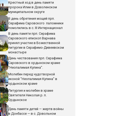
Крестный ход в день памяти
пророка Илии в Доволенском
муниципальном округе
В день обретения мощей прп.
Серафима Саровского паломники
помолились в с. III Интернационал
В день памяти прп. Серафима
Саровского епископ Варнава
принял участие в Божественной
литургии в Серафимо-Дивеевском
монастыре
День чествования прп. Серафима
Саровского в ордынском храме
"Неопалимая Купина".
Молебен перед чудотворной
иконой "Неопалимая Купина" в
ордынском храме
Литургия и молебен в храме
Святителя Николая р. п.
Ордынское
День памяти детей — жертв войны
в Донбассе — в с. Довольном