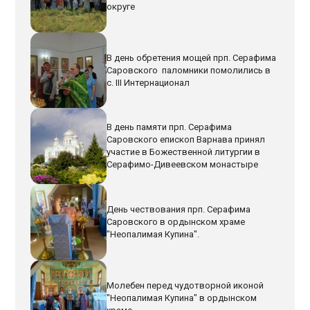
округе
В день обретения мощей прп. Серафима
Саровского паломники помолились в
с. III Интернационал
В день памяти прп. Серафима
Саровского епископ Варнава принял
участие в Божественной литургии в
Серафимо-Дивеевском монастыре
День чествования прп. Серафима
Саровского в ордынском храме
"Неопалимая Купина".
Молебен перед чудотворной иконой
"Неопалимая Купина" в ордынском