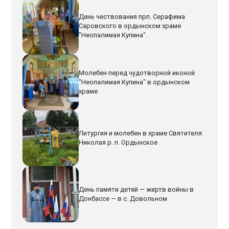
День чествования прп. Серафима
Саровского в ордынском храме
"Неопалимая Купина".
Молебен перед чудотворной иконой
"Неопалимая Купина" в ордынском
храме
Литургия и молебен в храме Святителя
Николая р. п. Ордынское
День памяти детей — жертв войны в
Донбассе — в с. Довольном