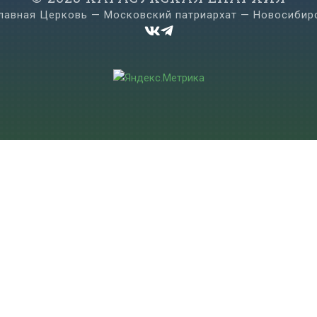
лавная Церковь — Московский патриархат — Новосибир

