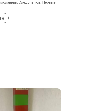
вославных Следопытов. Первые
ее