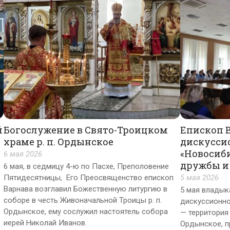
й
Богослужение в Свято-Троицком
Епископ В
храме р. п. Ордынское
дискусси
«Новосиб
6 мая 2026
дружбы и
6 мая, в седмицу 4-ю по Пасхе, Преполовение
Пятидесятницы, Его Преосвященство епископ
5 мая 2026
Варнава возглавил Божественную литургию в
5 мая владык
соборе в честь Живоначальной Троицы р. п.
дискуссионн
Ордынское, ему сослужил настоятель собора
— территория 
иерей Николай Иванов.
Ордынское, п