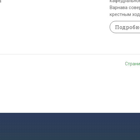
кафедральном
а
Варнава сове
крестным ход
Подробн
Страни