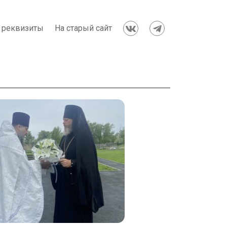
 реквизиты
На старый сайт

