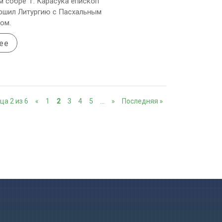
 собре г. Карасука епископ
ршил Литургию с Пасхальным
ом.
ее
ца 2 из 6
«
1
2
3
4
5
…
»
Последняя »