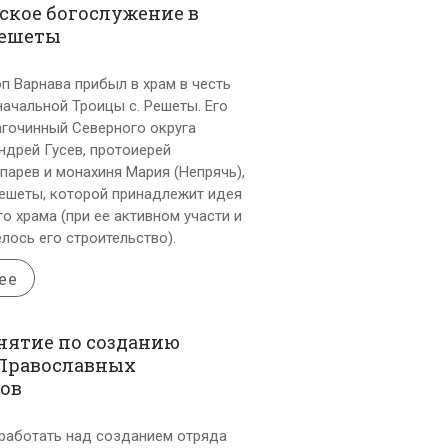
ское богослужение в
Решеты
п Варнава прибыл в храм в честь
ачальной Троицы с. Решеты. Его
агочинный Северного округа
ндрей Гусев, протоиерей
парев и монахиня Мария (Непрячь),
Решеты, которой принадлежит идея
о храма (при ее активном участи и
лось его строительство).
ее
нятие по созданию
 Православных
ов
аботать над созданием отряда