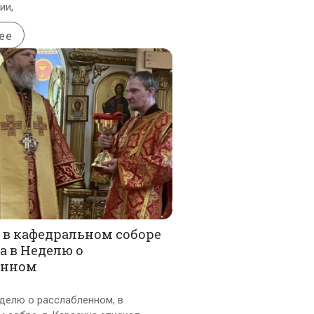
ии,
ее
 в кафедральном соборе
ка в Неделю о
енном
еделю о расслабленном, в