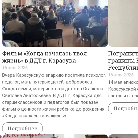
Фильм «Когда началась твоя
Погранич
жизнь» в ДДТ г. Карасука
границы 
Республи
16 мая 2026
16 мая 2026
Вчера Карасукскую епархию посетила психолог,
педагог, мать пятерых детей, доброволец
14 мая еписк
Фонда семьи, материнства и детства Огаркова
Карасукской 
Светлана Анатольевна. В ДДТ г. Карасука для
заставы в пр
старшеклассников и педагогов был показан
Подробн
фильм о ценности жизни ребенка до рождения
«Когда началась твоя жизнь»
Подробнее