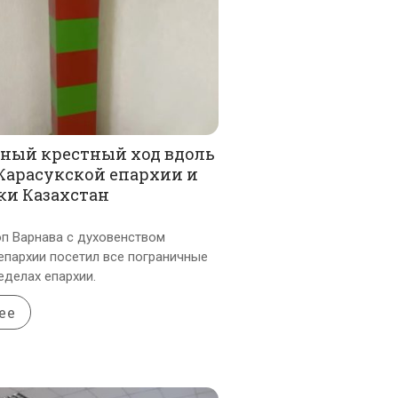
ный крестный ход вдоль
Карасукской епархии и
ки Казахстан
оп Варнава с духовенством
епархии посетил все пограничные
еделах епархии.
ее