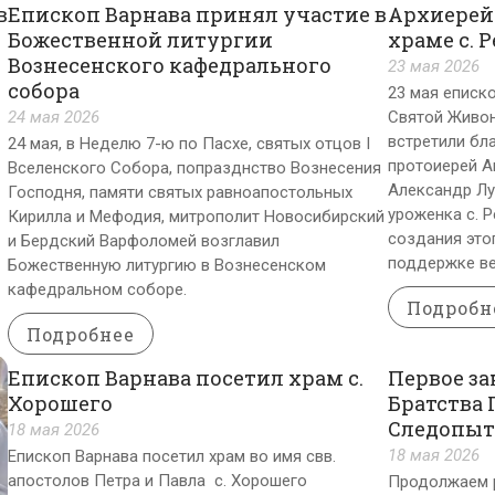
в
Епископ Варнава принял участие в
Архиерей
Божественной литургии
храме с. 
Вознесенского кафедрального
23 мая 2026
собора
23 мая еписко
24 мая 2026
Святой Живон
встретили бл
24 мая, в Неделю 7-ю по Пасхе, святых отцов I
протоиерей А
Вселенского Собора, попразднство Вознесения
Александр Лу
Господня, памяти святых равноапостольных
уроженка с. 
Кирилла и Мефодия, митрополит Новосибирский
создания этог
и Бердский Варфоломей возглавил
поддержке ве
Божественную литургию в Вознесенском
кафедральном соборе.
Подробн
Подробнее
Епископ Варнава посетил храм с.
Первое за
Хорошего
Братства
Следопыт
18 мая 2026
18 мая 2026
Епископ Варнава посетил храм во имя свв.
апостолов Петра и Павла с. Хорошего
Продолжаем р