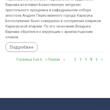
Варнава возглавил Божественную литургию
престольного праздника в кафедральном соборе
апостола Андрея Первозванного города Карасука.
Богослужение было совершено в сослужении клириков
Карасукской епархии. По его окончании Владыка
Варнава обратился к верующим с архипастырским
словом.
Подробнее
Страница 5 из 6
« Первая
«
…
2
3
4
5
6
»