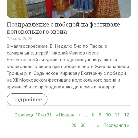
Поздравление с победой на фестивале
колокольного звона
10 мая 2026
0 мая/воскресение, В Неделю 5-ю по Пасхе, о
самаряныне, .иерей Николай Иванов после
Божественной литургии поздравил ученицу школы
колокольного звона при соборе в честь Живоначальной
Троицы р. п. Ордынское Кирикову Екатерину с победой
на XII Московском фестивале колокольного звона и
вручил ей и ее преподавателю дипломы и подарки.
Подробнее
Страница 10 из 31
« Первая
«
…
8
9
10
11
12
…
20
30
…
»
Последняя »