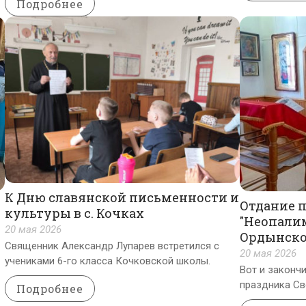
Подробнее
К Дню славянской письменности и
Отдание п
культуры в с. Кочках
"Неопалим
20 мая 2026
Ордынско
Священник Александр Лупарев встретился с
20 мая 2026
учениками 6-го класса Кочковской школы.
Вот и законч
праздника Св
Подробнее