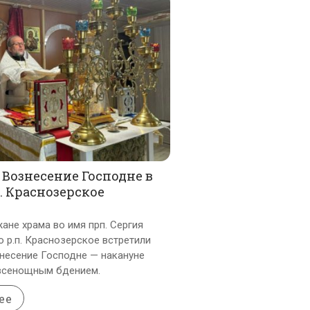
Вознесение Господне в
п. Краснозерское
ане храма во имя прп. Сергия
 р.п. Краснозерское встретили
несение Господне — накануне
всенощным бдением.
ее