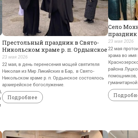
Село Мох
праздник
23 мая 2026
Престольный праздник в Свято-
Никольском храме р. п. Ордынское
22 мая протои
храма во имя 
23 мая 2026
Краснозерско
22 мая, в день перенесения мощей святителя
района Луцко
Николая из Мир Ликийских в Бар, в Свято-
помощников, 
Никольском храме р. п. Ордынское состоялось
гуманитарно
архиерейское богослужение.
,
Подробн
Подробнее
я
и