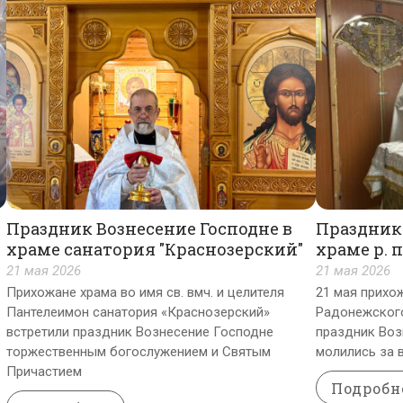
Праздник Вознесение Господне в
Праздник 
храме санатория "Краснозерский"
храме р. 
21 мая 2026
21 мая 2026
Прихожане храма во имя св. вмч. и целителя
21 мая прихож
Пантелеимон санатория «Краснозерский»
Радонежского
встретили праздник Вознесение Господне
праздник Воз
торжественным богослужением и Святым
молились за 
Причастием
Подробн