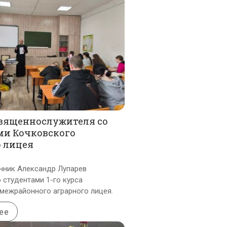
священнослужителя со
ми Кочковского
о лицея
нник Александр Лупарев
 студентами 1-го курса
межрайонного аграрного лицея.
ее