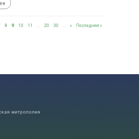
ее
7
8
9
10
11
…
20
30
…
»
Последняя »
ская митрополия