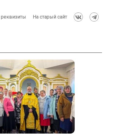
 реквизиты
На старый сайт

