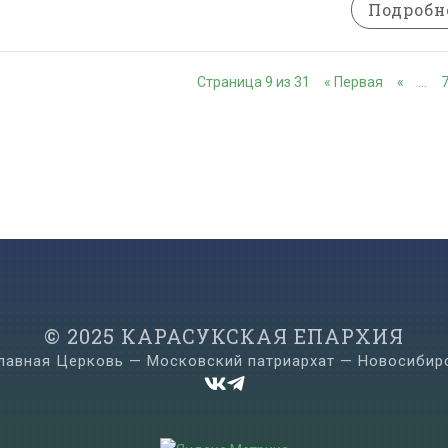
Подробн
Страница 9 из 31
« Первая
«
…
© 2025 КАРАСУКСКАЯ ЕПАРХИЯ
лавная Церковь — Московский патриархат — Новосибир

