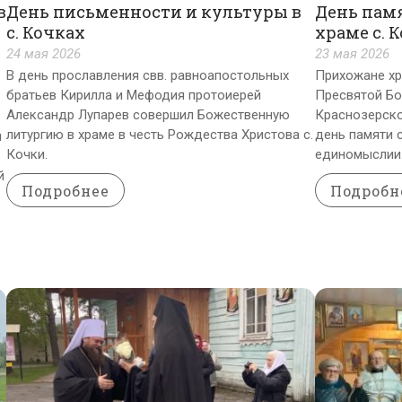
в
День письменности и культуры в
День памя
с. Кочках
храме с. 
24 мая 2026
23 мая 2026
В день прославления свв. равноапостольных
Прихожане хр
братьев Кирилла и Мефодия протоиерей
Пресвятой Бо
Александр Лупарев совершил Божественную
Краснозерско
литургию в храме в честь Рождества Христова с.
день памяти с
я
Кочки.
единомыслии
й
Подробнее
Подробн