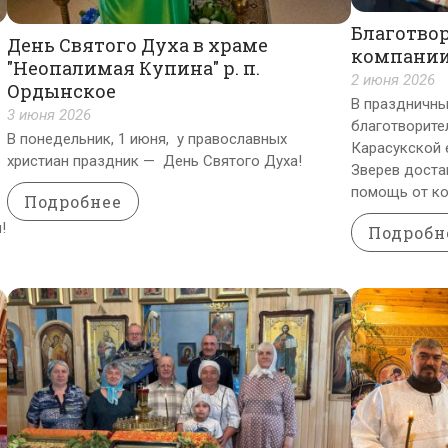
Благотво
День Святого Духа в храме
компании
"Неопалимая Купина" р. п.
2 июня 2026
Ордынское
В праздничны
3 июня 2026
благотворите
В понедельник, 1 июня, у православных
Карасукской 
христиан праздник — День Святого Духа!
Зверев доста
помощь от ко
Подробнее
!
Подробн