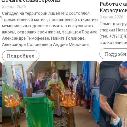
Работа с 
3 июня 2026
Карасукс
Сегодня на территории лицея №2 состоялся
3 июня 2026
я
торжественный митинг, посвященный открытию
Помощник рук
мемориальных досок в память о выпускниках
епархии Ната
школы, отдавших свои жизни, защищая Родину:
(тел. +7(913)
Александре Тимофееве, Никите Голикове,
с алкозависи
Александре Соловьеве и Андрее Миронове.
Подробн
Подробнее