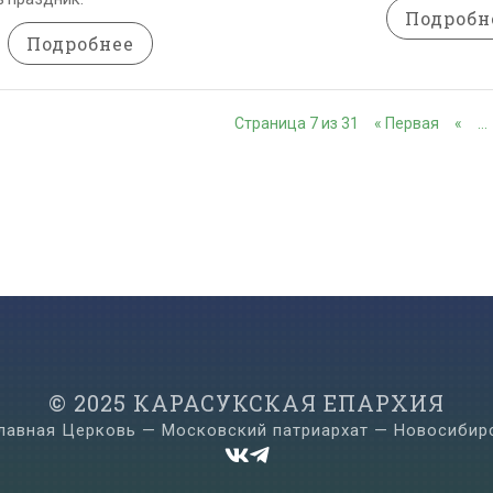
Подробн
Подробнее
Страница 7 из 31
« Первая
«
…
© 2025 КАРАСУКСКАЯ ЕПАРХИЯ
лавная Церковь — Московский патриархат — Новосибир

