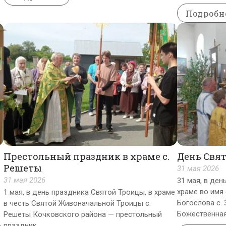
Подробн
Престольный праздник в храме с.
День Свят
Решеты
31 мая 2026
31 мая 2026
31 мая, в ден
храме во имя 
1 мая, в день праздника Святой Троицы, в храме
Богослова с.
в честь Святой Живоначальной Троицы с.
Божественная
Решеты Кочковского района — престольный
ь
праздник.