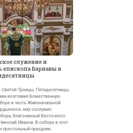
ское служение и
ь епископа Варнавы в
идесятницы
нь Святой Троицы, Пятидесятницы,
ава возглавил Божественную
оборе в честь Живоначальной
 Ордынское, ему сослужил
обора, благочинный Восточного
Николай Иванов. В соборе в этот
и престольный праздник.