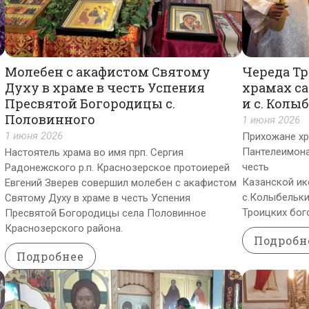
Молебен с акафистом Святому
Череда Т
Духу в храме в честь Успения
храмах са
Пресвятой Богородицы с.
и с. Колы
Половинного
1 июня 2026
1 июня 2026
Прихожане хр
Пантелеимона
Настоятель храма во имя прп. Сергия
честь
Радонежского р.п. Краснозерское протоиерей
Казанской и
Евгений Зверев совершил молебен с акафистом
с.Колыбельки
Святому Духу в храме в честь Успения
Троицких бог
Пресвятой Богородицы села Половинное
Краснозерского района.
Подробн
Подробнее