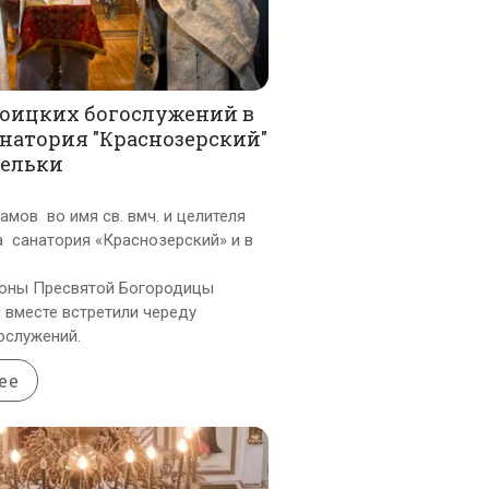
роицких богослужений в
натория "Краснозерский"
бельки
амов во имя св. вмч. и целителя
 санатория «Краснозерский» и в
коны Пресвятой Богородицы
 вместе встретили череду
ослужений.
ее