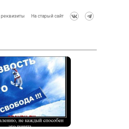
 реквизиты
На старый сайт

