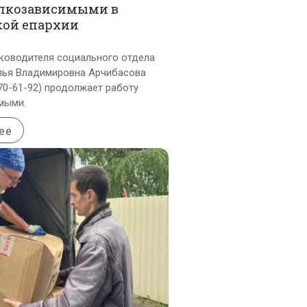
алкозависимыми в
кой епархии
оводителя социального отдела
лья Владимировна Арчибасова
470-61-92) продолжает работу
мыми.
ее