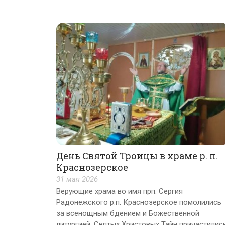
День Святой Троицы в храме р. п.
Краснозерское
31 мая 2026
Верующие храма во имя прп. Сергия
Радонежского р.п. Краснозерское помолились
за всенощным бдением и Божественной
литургией. Святых Христовых Тайн причастилис