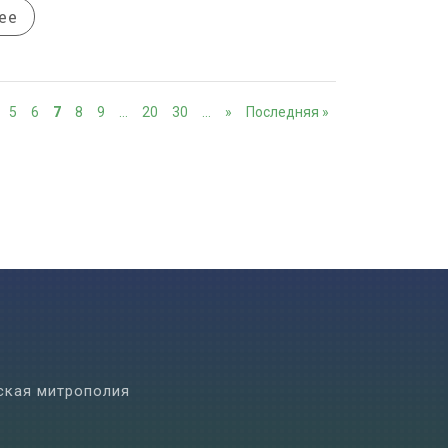
ее
5
6
7
8
9
…
20
30
…
»
Последняя »
ская митрополия