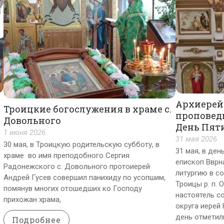
Архиерей
Троицкие богослужения в храме с.
проповед
Довольного
День Пят
1 июня 2026
31 мая 2026
30 мая, в Троицкую родительскую субботу, в
31 мая, в де
храме во имя преподобного Сергия
епископ Вврн
Радонежского с. Довольного протоиерей
литургию в с
Андрей Гусев совершил панихиду по усопшим,
Троицы р. п.
помянув многих отошедших ко Господу
настоятель с
прихожан храма,
округа иерей 
день отметил
Подробнее