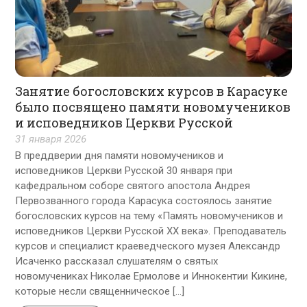
Занятие богословских курсов в Карасуке
было посвящено памяти новомучеников
и исповедников Церкви Русской
31 января 2026
В преддверии дня памяти новомучеников и
исповедников Церкви Русской 30 января при
кафедральном соборе святого апостола Андрея
Первозванного города Карасука состоялось занятие
богословских курсов на тему «Память новомучеников и
исповедников Церкви Русской XX века». Преподаватель
курсов и специалист краеведческого музея Александр
Исаченко рассказал слушателям о святых
новомучениках Николае Ермолове и Иннокентии Кикине,
которые несли священническое […]