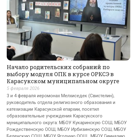
Начало родительских собраний по
выбору модуля ОПК в курсе ОРКСЭ в
Карасукском муниципальном округе
5 февраля 2026
3 и 4 февраля иеромонах Мелхиседек (Свистелин),
руководитель отдела религиозного образования и
катехизации Карасукской епархии, посетил
образовательные учреждения Карасукского
муниципального округа: МБОУ Кукаринскую СОШ, МБОУ
Рождественскую ООШ, МБОУ Ирбизинскую СОШ, МБОУ
Беленскую СОШ, МБОУ Ягодную ООШ, МБОУ Гимназию